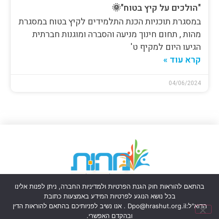
"הולכים על קיץ בטוח"🌞
במסגרת תוכניות הכנת התלמידים לקיץ בטוח במסגרת
מהות , תחום חינוך מניעה והסברה ומוגנות חברתית
הגיעו היום למקיף ט'
קרא עוד »
04/06/2024
דרושים ומכרזים
יצירת קשר
בהתאם להוראות חוק הגנת הפרטיות ולמדיניות החברה, ניתן לפנות אלינו
בכל נושא הנוגע לפרטיות המידע באמצעות כתובת
הדוא"ל:
Dpo@hrashut.org.il
. אנו נשיב לפניותיכם בהתאם להוראות הדין
© הזכויות שמורות למהות - הרשות העירונית לביטחון וחוסן קהילתי - אשדוד
ובהקדם האפשרי.