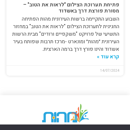
פתיחת תערוכת הצילום "לראות את הטוב" –
מסורת פורצת דרך באשדוד
השבוע התקיימה ברשות העירונית מהות הפתיחה
החגיגית לתערוכת הצילום "לראות את הטוב" במחזור
התשיעי של פרויקט "משקפיים ורודים" מבית הרשות
העירונית ״מהות״ ומונארט -מרכז תרבות שפותח בעיר
אשדוד והינו פורץ דרך ברמה הארצית.
קרא עוד »
14/07/2024
דרושים ומכרזים
יצירת קשר