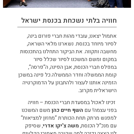
חוויה בלתי נשכחת בכנסת ישראל
אתמול יצאנו, עובדי מהות חברי פורום בינה,
לסיור מיוחד בכנסת. נשארנו מלאי השראה,
מחשבה ותקווה. את הביקור התחלנו בהתכנסות
במקום ומשם המשכנו לסיור שכלל סיור
במפלס חברי הכנסת, אבן הפינה, ה”פרסה”,
קומת הממשלה וחדר הממשלה.כל פינה במשכן
הזמינה אותנו לעצור ולהתבונן על הדמוקרטיה
הישראלית מקרוב.
זכינו לאכול במסעדת חברי הכנסת – חוויה
בפני עצמה! עם
השף חיים כהן
משם המשכנו
למפגש מרתק תחת הכותרת “מחזון למציאות”
עם מנכ”ל הכנסת,
משה צ’יקו אדרי
, שסיפק
לנו הצצה נדירה למה שקורה מאחורי הקלעים