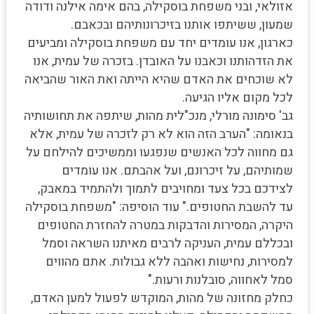
אזולאי, ובני משפחת בוסקילה, בהם אימה אילנה ודודה
שמעון, ששיתפו אותנו בזיכרונותיהם ובכאבם.
כארגון, אנו עומדים יחד עם משפחת בוסקילה ומביעים
את הזדהותנו וכאבנו על האובדן. בזכרה של עמית, אנו
לא שוכחים את האדם שהיא הייתה ואת האור שהביאה
לכל מקום אליו הגיעה.
גב' סימונה מורלי, מנכ"לית מהות, שיתפה את תחושותיה
בנאומה: "הערב הזה הוא לא רק לזכרה של עמית, אלא
גם מחווה לכל האנשים שנפגעו וממשיכים להילחם על
שמותיהם, על זיכרונם, ועל אהבתם. אנו עומדים
לצידכם בכל צעד ומחויבים לתמוך ולהתמיד במאבק,
עד להשבת החטופים." עוד הוסיפה: "משפחת בוסקילה
היקרה, המסירות והדבקות במטרה להחזרת החטופים
ובכללם עמית, העניקה לרבים מאיתנו השראה וסמל
למסירות, נחישות ואהבה ללא גבולות. אתם מהווים
סמל לאחווה, סובלנות ורעות."
כחלק מחזונה של מהות, המוקדש לפעול למען האדם,