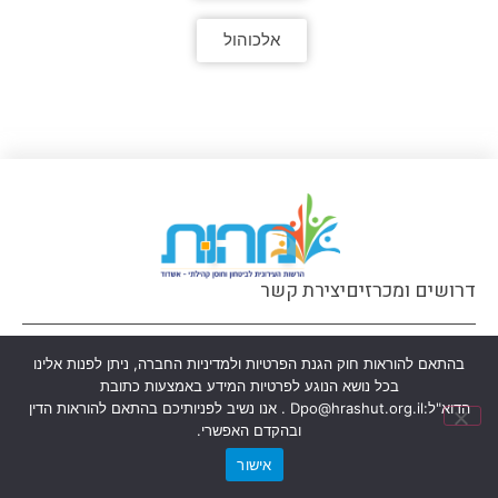
אלכוהול
דרושים ומכרזים
יצירת קשר
© הזכויות שמורות למהות - הרשות העירונית לביטחון וחוסן קהילתי - אשדוד
בהתאם להוראות חוק הגנת הפרטיות ולמדיניות החברה, ניתן לפנות אלינו
האתר נבנה ע״י ayelet ofer
בכל נושא הנוגע לפרטיות המידע באמצעות כתובת
הדוא"ל:
Dpo@hrashut.org.il
. אנו נשיב לפניותיכם בהתאם להוראות הדין
ובהקדם האפשרי.
אישור