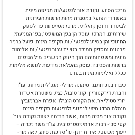
מרכז הסיוע נקודת אור לנפגעי/ות תקיפה מינית
באשדוד הפועל במסגרת מהות הרשות העירונית
לביטחון וחוסן קהילתי , מרכז מסייע שנועד לספק
שירותים, המרכז עוסק הן בפן המשפטי, בפן המניעתי,
החינוכי והן בסיוע לנפגעי / ות תקיפה מינית. פועל ברמה
פרטנית ומספק תמיכה רגשית עבור נפגעי / ות אלימות
מינית ומשפחותיהם תוך חיזוק הקשרים מול הגופים
ברשות והסביבה. עוסק בהעלאת מודעות לנושא אלימות
ככלל ואלימות מינית בפרט
כיבדו בנוכחותם: סימונה מורלי- מנכ"לית מהות, עו"ד
וחברת דירקטוריון קוני טובול, נציג משטרת אשדוד
יורי סטוליאר. את הקורס הובילו אפרת אברמוביץ
מנהלת מרכז סיוע לנפגעי ולנפגעות תקיפה מינית
נקודת אור מבית מהות , אשר הודתה לצוות נקודת אור'
קטי סבן- רכזת אדמיניסטרטיבית, עו"ד משה זכריה –
ייעוץ משפטי, אירית רוזן- עו"ס רכזת סיוע, לאה מור-