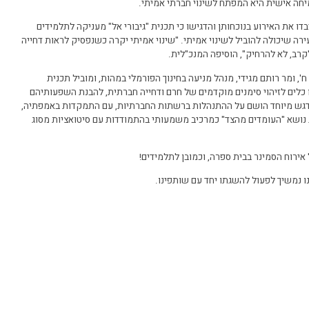
מיחה אישית היא המפתח לשינוי חברתי אמיתי.
דו את האירוע בנוכחותן והדגישו כי תכנית "גיבורי אל" מעניקה לתלמידים
ה שיכולה להוביל לשינוי אמיתי. "שינוי אמיתי יקרה כשנפסיק לראות דחייה
קרב, לא להרחיק", הוסיפה המנכ"לית.
', ומר רותם מגידי, מנהל מניעה בחינוך הפורמלי במהות, ומוביל תכנית
 כלים לזיהוי סימנים מוקדמים של חרם ודחייה חברתית, להבנת השפעותיהם
.דגש מיוחד הושם על ההתנהלות ברשתות החברתיות, עם התמקדות באמפתיה,
וצג נושא "העומדים מהצד" כמרכיב משמעותי בהתמודדות עם סיטואציות מסוג
אירוח הסמינר בבית ספרה, וכמובן לתלמידים!
נו נמשיך לפעול להשגתו יחד עם שותפינו.