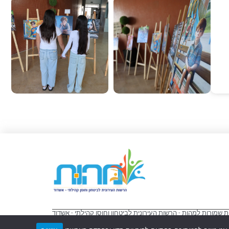
ת שמורות למהות - הרשות העירונית לביטחון וחוסן קהילתי - אשדוד