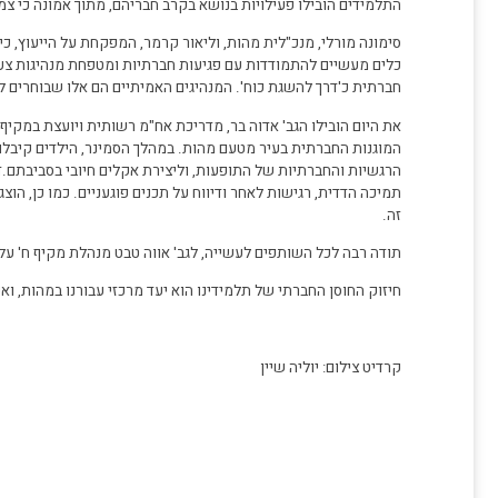
התלמידים הובילו פעילויות בנושא בקרב חבריהם, מתוך אמונה כי צ
סימונה מורלי, מנכ"לית מהות, וליאור קרמר, המפקחת על הייעוץ, כיב
כלים מעשיים להתמודדות עם פגיעות חברתיות ומטפחת מנהיגות צעיר
חברתית כ'דרך להשגת כוח'. המנהיגים האמיתיים הם אלו שבוחרים ל
את היום הובילו הגב' אדוה בר, מדריכת אח"מ רשותית ויועצת במקיף ח
המוגנות החברתית בעיר מטעם מהות. במהלך הסמינר, הילדים קיבלו
הרגשיות והחברתיות של התופעות, וליצירת אקלים חיובי בסביבתם
תמיכה הדדית, רגישות לאחר ודיווח על תכנים פוגעניים. כמו כן, ה
זה.
תודה רבה לכל השותפים לעשייה, לגב' אווה טבט מנהלת מקיף ח' על 
חיזוק החוסן החברתי של תלמידינו הוא יעד מרכזי עבורנו במהות, וא
קרדיט צילום: יוליה שיין